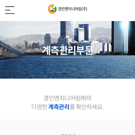
계측관리부문
경인엔지니어링㈜의
다양한
계측관리
를 확인하세요.