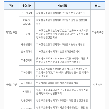
구분
계측기명
계측내용
비 고
E.L BEAM
지하철 구조물에 설치하여 구조물의 변형상태 판단
CRACK
지하철 구조물에 설치하여 구조물의 균열 및 변형상태
GAUGE
판단
지하철 구조물에 소음•진동으로 구조물 변상과 운행 중
지하철 구간
자동화 측정
진동계
인 지하철에 위해한 영향이 미칠 수 있으므로 민원을 예
방하고 안전성을 확보
내공변위계
지하철 구조물에 설치하여 구조물의 변형상태 판단
도상침하계
지하철 도상에 설치하여 도상 침하상태를 파악
굴착에 의한 주변 지반의 변형거동을 파악하여 허용 변
지중경사계
위량과 실측 변위량의 비교에 의한 안전성 검토
지하수위 변화를 측정하여 각종 계측결과 분석의 기초
지하수위계
자료에 이용하고, 지하수위의 변화원인 분석 및 이에 따
른 대책수립
지표침하계
인접지반의 굴착에 따른 지반 거동량을 계측
가시설 구간
수동 측정
토류 구조물의 부재와 인근 구조물의 각 지점 응력변화
변형률계
를 측정하여 이상변형 파악
건물경사계
인접 구조물에 설치하여 구조물의 거동 및 안전성 판단
인접 구조물에 설치하여 지반 등에 균열발생시 균열 크