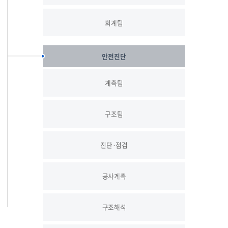
회계팀
안전진단
계측팀
구조팀
진단·점검
공사계측
구조해석